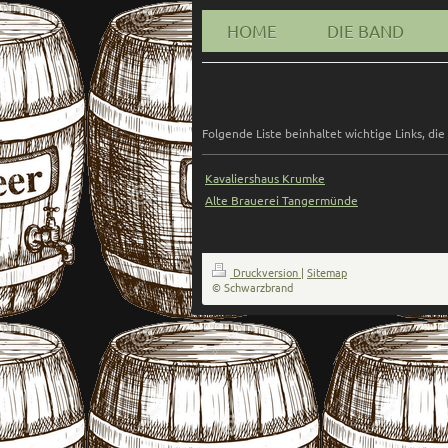
HOME
DIE BAND
Folgende Liste beinhaltet wichtige Links, die
Kavaliershaus Krumke
Alte Brauerei Tangermünde
Druckversion
|
Sitemap
© Schwarzbrand